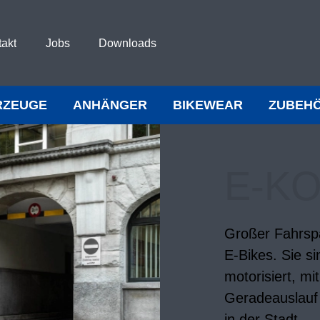
takt
Jobs
Downloads
RZEUGE
ANHÄNGER
BIKEWEAR
ZUBEH
E-K
Großer Fahrspa
E-Bikes. Sie s
motorisiert, m
Geradeauslauf 
in der Stadt.