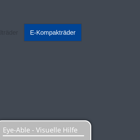
lträder
E-Kompakträder