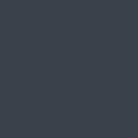
ZAHLUNGSARTEN | Bei Abholung in
unserem Geschäft: Barzahlung - EC-Karte
(GIRO Card) - Vorauskasse per
ÜBERWEISUNG - keine DEBIT Karte
Service
Große Auswahl an Top-Marken
Fachmännische Montage
Probefahrt vor Ort
IMPRESSUM
|
DATENSCHUTZ
|
NUTZUNGSBEDINGUNGEN
|