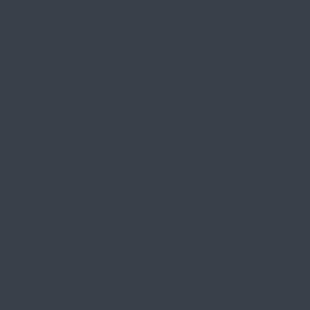
ZAHLUNGSARTEN | Bei Abholung in
unserem Geschäft: Barzahlung - EC-Karte
(GIRO Card) - Vorauskasse per
ÜBERWEISUNG - keine DEBIT Karte
Service
Große Auswahl an Top-Marken
Fachmännische Montage
Probefahrt vor Ort
IMPRESSUM
|
DATENSCHUTZ
|
NUTZUNGSBEDINGUNGEN
|