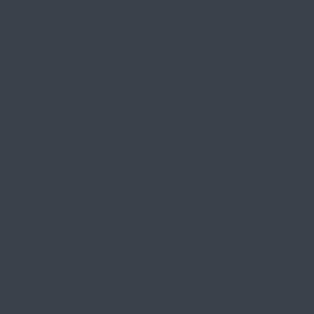
ZAHLUNGSARTEN | Bei Abholung in
unserem Geschäft: Barzahlung - EC-Karte
(GIRO Card) - Vorauskasse per
ÜBERWEISUNG - keine DEBIT Karte
Service
Große Auswahl an Top-Marken
Fachmännische Montage
Probefahrt vor Ort