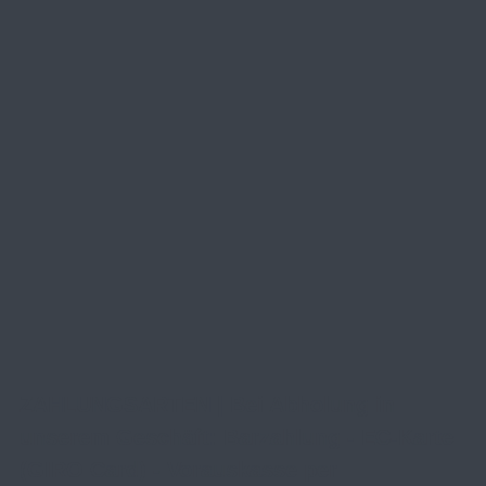
ZAHLUNGSARTEN | Bei Abholung in
unserem Geschäft: Barzahlung - EC-Karte
(GIRO Card) - Vorauskasse per