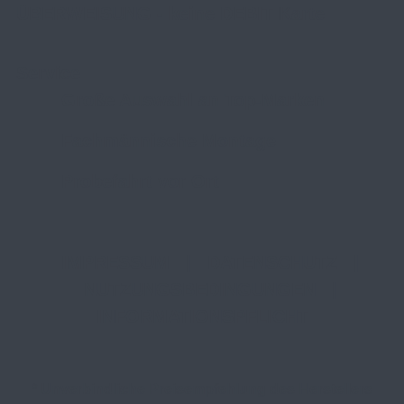
ÜBERWEISUNG - keine DEBIT Karte
Service
Große Auswahl an Top-Marken
Fachmännische Montage
Probefahrt vor Ort
IMPRESSUM
|
DATENSCHUTZ
|
NUTZUNGSBEDINGUNGEN
|
INFORMATIONSPFLICHT
* Unverbindliche Preisempfehlung des Herstellers