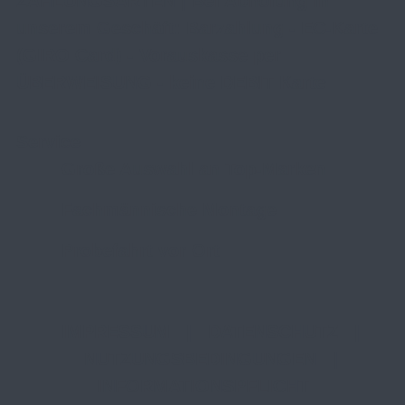
ZAHLUNGSARTEN | Bei Abholung in
unserem Geschäft: Barzahlung - EC-Karte
(GIRO Card) - Vorauskasse per
ÜBERWEISUNG - keine DEBIT Karte
Service
Große Auswahl an Top-Marken
Fachmännische Montage
Probefahrt vor Ort
IMPRESSUM
|
DATENSCHUTZ
|
NUTZUNGSBEDINGUNGEN
|
INFORMATIONSPFLICHT