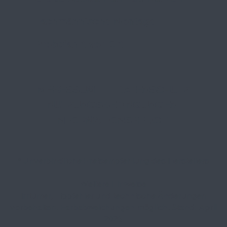
Fachmännische Montage
Probefahrt vor Ort
IMPRESSUM
|
DATENSCHUTZ
|
NUTZUNGSBEDINGUNGEN
|
INFORMATIONSPFLICHT
* Unverbindliche Preisempfehlung des Herstellers
Weitere Hinweise
Irrtümer, Tippfehler und technische Änderungen
vorbehalten. Farbabweichungen möglich. Stand: April
2025