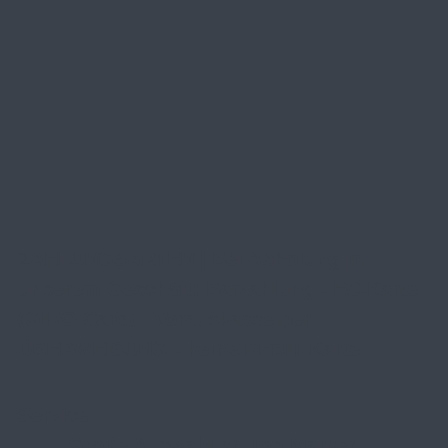
ZAHLUNGSARTEN | Bei Abholung in
unserem Geschäft: Barzahlung - EC-Karte
(GIRO Card) - Vorauskasse per
ÜBERWEISUNG - keine DEBIT Karte
Service
Große Auswahl an Top-Marken