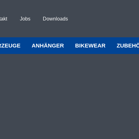
takt
Jobs
Downloads
RZEUGE
ANHÄNGER
BIKEWEAR
ZUBEH