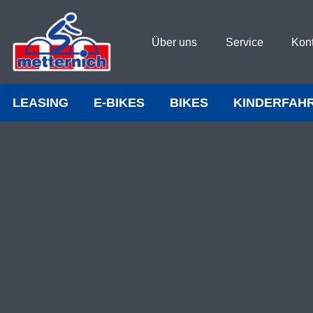
Über uns
Service
Kon
LEASING
E-BIKES
BIKES
KINDERFAH