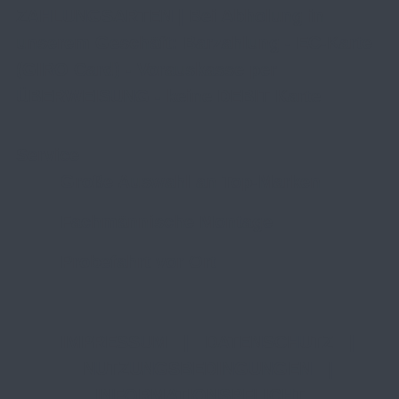
ZAHLUNGSARTEN | Bei Abholung in
unserem Geschäft: Barzahlung - EC-Karte
(GIRO Card) - Vorauskasse per
ÜBERWEISUNG - keine DEBIT Karte
Service
Große Auswahl an Top-Marken
Fachmännische Montage
Probefahrt vor Ort
IMPRESSUM
|
DATENSCHUTZ
|
NUTZUNGSBEDINGUNGEN
|
INFORMATIONSPFLICHT