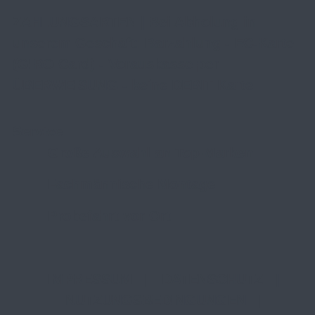
ZAHLUNGSARTEN | Bei Abholung in
unserem Geschäft: Barzahlung - EC-Karte
(GIRO Card) - Vorauskasse per
ÜBERWEISUNG - keine DEBIT Karte
Service
Große Auswahl an Top-Marken
Fachmännische Montage
Probefahrt vor Ort
IMPRESSUM
|
DATENSCHUTZ
|
NUTZUNGSBEDINGUNGEN
|