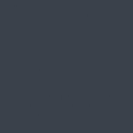
(GIRO Card) - Vorauskasse per
ÜBERWEISUNG - keine DEBIT Karte
Service
Große Auswahl an Top-Marken
Fachmännische Montage
Probefahrt vor Ort
IMPRESSUM
|
DATENSCHUTZ
|
NUTZUNGSBEDINGUNGEN
|
INFORMATIONSPFLICHT