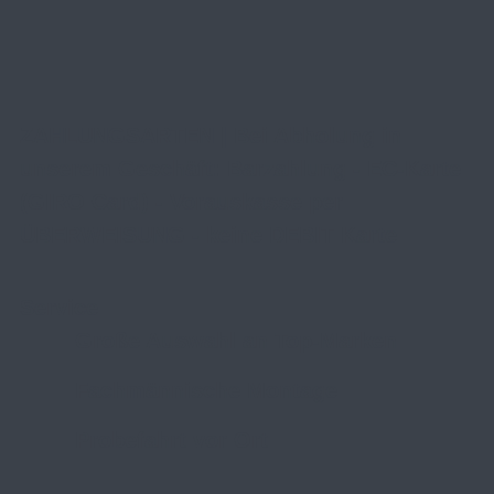
ZAHLUNGSARTEN | Bei Abholung in
unserem Geschäft: Barzahlung - EC-Karte
(GIRO Card) - Vorauskasse per
ÜBERWEISUNG - keine DEBIT Karte
Service
Große Auswahl an Top-Marken
Fachmännische Montage
Probefahrt vor Ort